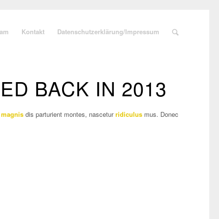
eam
Kontakt
Datenschutzerklärung/Impressum
D BACK IN 2013
t
magnis
dis parturient montes, nascetur
ridiculus
mus. Donec