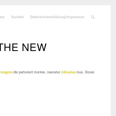
eam
Kontakt
Datenschutzerklärung/Impressum
 THE NEW
t
magnis
dis parturient montes, nascetur
ridiculus
mus. Donec