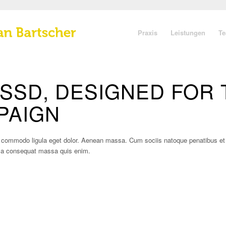
Praxis
Leistungen
T
SSD, DESIGNED FOR
PAIGN
an commodo ligula eget dolor. Aenean massa. Cum sociis natoque penatibus e
ulla consequat massa quis enim.