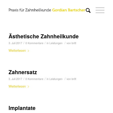
Ästhetische Zahnheilkunde
/
/
/
3. Juli 2017
0 Kommentare
in
Leistungen
von
britt
Weiterlesen
Zahnersatz
/
/
/
3. Juli 2017
0 Kommentare
in
Leistungen
von
britt
Weiterlesen
Implantate